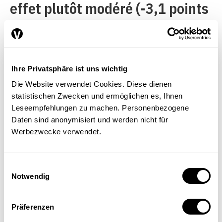
effet plutôt modéré (-3,1 points
de pourcentage)
[5]
malgré un
taux de syndicalisation
comparativement faible et en
Ihre Privatsphäre ist uns wichtig
baisse. D’après l’OCDE, 15 %
Die Website verwendet Cookies. Diese dienen
environ de la population active
statistischen Zwecken und ermöglichen es, Ihnen
Leseempfehlungen zu machen. Personenbezogene
occupée en Suisse sont
Daten sind anonymisiert und werden nicht für
syndiqués. En Allemagne, par
Werbezwecke verwendet.
exemple, le taux de couverture
des CCT a diminué de 25 points
Einwilligungsauswahl
Notwendig
de pourcentage tandis que le
taux de syndicalisation n’a
Präferenzen