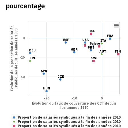
pourcentage
Évolution de la proportion de salariés
syndiqués depuis les années 1990
ISL
ISL
FRA
FRA
0
ESP
ESP
USA
USA
ITA
ITA
Suisse
Suisse
PRT
PRT
GBR
GBR
DEU
DEU
AUT
AUT
FIN
FIN
-20
IRL
IRL
SWE
SWE
SVN
SVN
CZE
CZE
-40
HUN
HUN
-20
-10
0
Évolution du taux de couverture des CCT depuis
les années 1990
Proportion de salariés syndiqués à la fin des années 2010 < 2
Proportion de salariés syndiqués à la fin des années 2010 en
Proportion de salariés syndiqués à la fin des années 2010 > 5