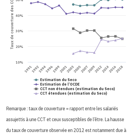
Taux de couverture des CCT
40%
30%
20%
10%
1991
2005
1999
2014
1992
2007
2001
2016
1994
2009
2003
2018
1996
2012
Estimation du Seco
Estimation de l’OCDE
CCT non étendues (estimation du Seco)
CCT étendues (estimation du Seco)
Remarque : taux de couverture = rapport entre les salariés
assujettis à une CCT et ceux susceptibles de l’être. La hausse
du taux de couverture observée en 2012 est notamment due à