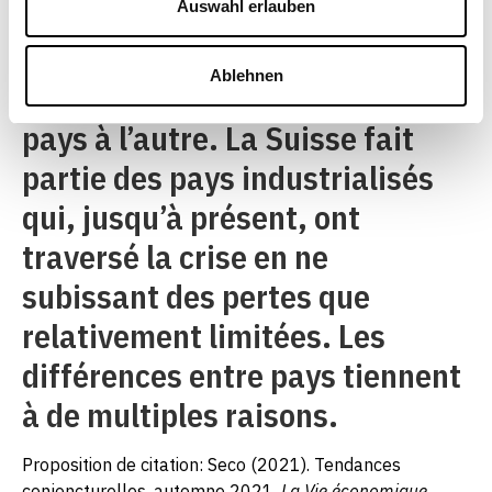
Auswahl erlauben
chute du PIB de l’après-guerre.
Cependant, les pertes de PIB
Ablehnen
ont été très différentes d’un
pays à l’autre. La Suisse fait
partie des pays industrialisés
qui, jusqu’à présent, ont
traversé la crise en ne
subissant des pertes que
relativement limitées. Les
différences entre pays tiennent
à de multiples raisons.
Proposition de citation: Seco (2021). Tendances
conjoncturelles, automne 2021.
La Vie économique
,