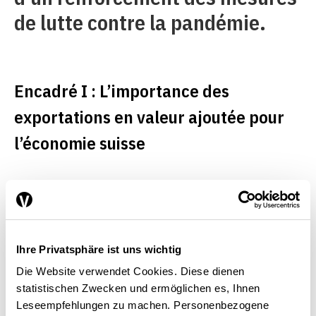
de lutte contre la pandémie.
Encadré I : L’importance des
exportations en valeur ajoutée pour
l’économie suisse
La Suisse est un pays
exportateur. Toutefois, la part
des exportations dans le PIB ne
Ihre Privatsphäre ist uns wichtig
peut être assimilée au degré de
Die Website verwendet Cookies. Diese dienen
dépendance de l’économie
statistischen Zwecken und ermöglichen es, Ihnen
Leseempfehlungen zu machen. Personenbezogene