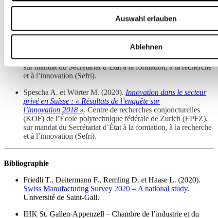
régionaux d’innovation (RIS) : Évaluation et Concept
RIS 2020+
. Nouvelle politique régionale (NPR).
Auswahl erlauben
Spescha A. et Wörter M. (2018).
Innovation dans le secteur
privé en Suisse : « Résultats de l’enquête sur
Ablehnen
l’innovation 2016 »
. Centre de recherches conjoncturelles
(KOF) de l’École polytechnique fédérale de Zurich (EPFZ),
sur mandat du Secrétariat d’État à la formation, à la recherche
et à l’innovation (Sefri).
Spescha A. et Wörter M. (2020).
Innovation dans le secteur
privé en Suisse : « Résultats de l’enquête sur
l’innovation 2018 »
. Centre de recherches conjoncturelles
(KOF) de l’École polytechnique fédérale de Zurich (EPFZ),
sur mandat du Secrétariat d’État à la formation, à la recherche
et à l’innovation (Sefri).
Bibliographie
Friedli T., Deitermann F., Remling D. et Haase L. (2020).
Swiss Manufacturing Survey 2020 – A national study
.
Université de Saint-Gall.
IHK St. Gallen-Appenzell – Chambre de l’industrie et du