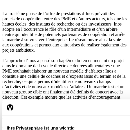
La troisième phase de l’offre de prestations d’Inos prévoit des
projets de coopération entre des PME et d’autres acteurs, tels que les
hautes écoles, des instituts de recherche ou des investisseurs. Inos
adopte en l’occurrence le rôle d’un intermédiaire et d’un arbitre
neutre qui identifie de potentiels partenaires de coopération et arrête
la marche à suivre avec l’entreprise. Le réseau ouvre ainsi la voie
aux coopérations et permet aux entreprises de réaliser également des
projets ambitieux.
L’approche d’Inos a passé son baptême du feu en menant un projet
dans le domaine de la vente directe de denrées alimentaires : une
PME souhaitait élaborer un nouveau modèle d’affaires ; Inos a
constitué une cellule de coaches et d’experts issus du terrain et de la
recherche, ce qui a permis d’identifier de nouveaux champs
d’activités et de nouveaux modèles d’affaires. Un marché test et un
nouveau groupe cible ont finalement été définis de concert avec la
direction. Cet exemple montre que les activités d’encouragement
d’Inos ne doivent pas nécessairement être axées sur des innovations
issues de la recherche. Elles fournissent aux PME un soutien
précieux lors de l’élaboration et de la mise en œuvre d’innovations
en tout genre.
Ihre Privatsphäre ist uns wichtig
Les trois phases de l’offre de prestations d’Inos