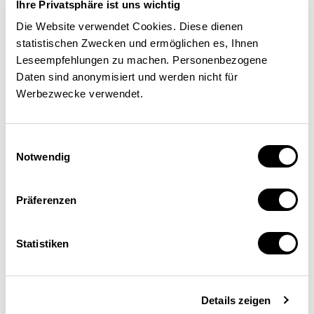
grande retenue) et les vaccins –
Ihre Privatsphäre ist uns wichtig
sauf en temps de pandémie.
Die Website verwendet Cookies. Diese dienen
statistischen Zwecken und ermöglichen es, Ihnen
Leseempfehlungen zu machen. Personenbezogene
Deuxièmement, alors que les
Daten sind anonymisiert und werden nicht für
Werbezwecke verwendet.
investissements publics
diminuent considérablement
Einwilligungsauswahl
les risques liés au
Notwendig
développement de nouveaux
Präferenzen
produits, les profits tout aussi
considérables des
Statistiken
multinationales sont privatisés.
Les brevets devraient servir à
Details zeigen
indemniser les entreprises pour