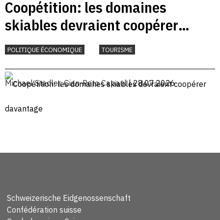
Coopétition: les domaines
skiables devraient coopérer
davantage
POLITIQUE ÉCONOMIQUE
TOURISME
Michael Stadler
,
Gian-Reto Capaul
| 28.07.2026
Schweizerische Eidgenossenschaft
Confédération suisse