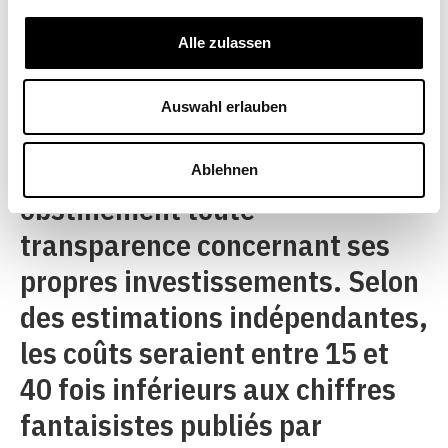
les coûts de développement, en
Alle zulassen
empêchant la concurrence de
copier et de commercialiser une
Auswahl erlauben
invention. Or, l’industrie
pharmaceutique refuse
Ablehnen
obstinément toute
transparence concernant ses
propres investissements. Selon
des estimations indépendantes,
les coûts seraient entre 15 et
40 fois inférieurs aux chiffres
fantaisistes publiés par