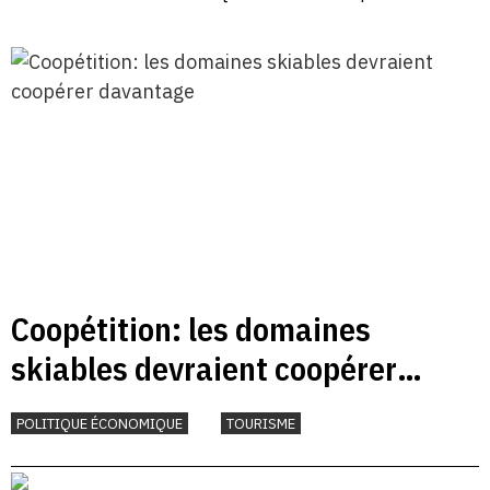
Coopétition: les domaines
skiables devraient coopérer
davantage
POLITIQUE ÉCONOMIQUE
TOURISME