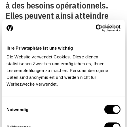
à des besoins opérationnels.
Elles peuvent ainsi atteindre
rapidement des résultats et en
tirer des enseignements pour
les étapes suivantes.
Ihre Privatsphäre ist uns wichtig
Die Website verwendet Cookies. Diese dienen
La plupart des entreprises
statistischen Zwecken und ermöglichen es, Ihnen
manufacturières ont
Leseempfehlungen zu machen. Personenbezogene
Daten sind anonymisiert und werden nicht für
aujourd’hui atteint la deuxième
Werbezwecke verwendet.
phase de la numérisation.
Grâce à de nombreux projets,
Einwilligungsauswahl
elles ont recueilli suffisamment
Notwendig
d’expériences, cernés les sujets