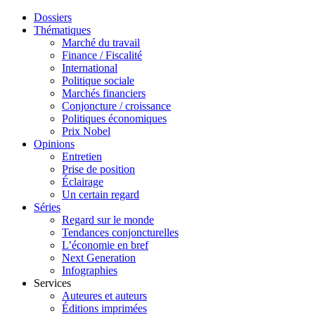
Dossiers
Thématiques
Marché du travail
Finance / Fiscalité
International
Politique sociale
Marchés financiers
Conjoncture / croissance
Politiques économiques
Prix Nobel
Opinions
Entretien
Prise de position
Éclairage
Un certain regard
Séries
Regard sur le monde
Tendances conjoncturelles
L’économie en bref
Next Generation
Infographies
Services
Auteures et auteurs
Éditions imprimées