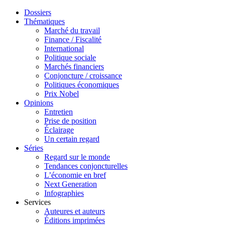
Dossiers
Thématiques
Marché du travail
Finance / Fiscalité
International
Politique sociale
Marchés financiers
Conjoncture / croissance
Politiques économiques
Prix Nobel
Opinions
Entretien
Prise de position
Éclairage
Un certain regard
Séries
Regard sur le monde
Tendances conjoncturelles
L’économie en bref
Next Generation
Infographies
Services
Auteures et auteurs
Éditions imprimées