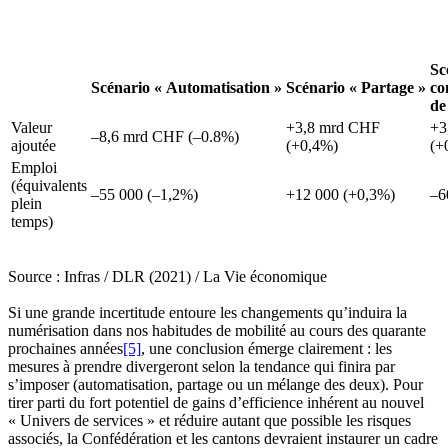
Sc
Scénario « Automatisation »
Scénario « Partage »
co
de
Valeur
+3,8 mrd CHF
+3
–8,6 mrd CHF (–0.8%)
ajoutée
(+0,4%)
(+
Emploi
(équivalents
–55 000 (–1,2%)
+12 000 (+0,3%)
–6
plein
temps)
Source : Infras / DLR (2021) / La Vie économique
Si une grande incertitude entoure les changements qu’induira la
numérisation dans nos habitudes de mobilité au cours des quarante
prochaines années
[5]
, une conclusion émerge clairement : les
mesures à prendre divergeront selon la tendance qui finira par
s’imposer (automatisation, partage ou un mélange des deux). Pour
tirer parti du fort potentiel de gains d’efficience inhérent au nouvel
« Univers de services » et réduire autant que possible les risques
associés, la Confédération et les cantons devraient instaurer un cadre