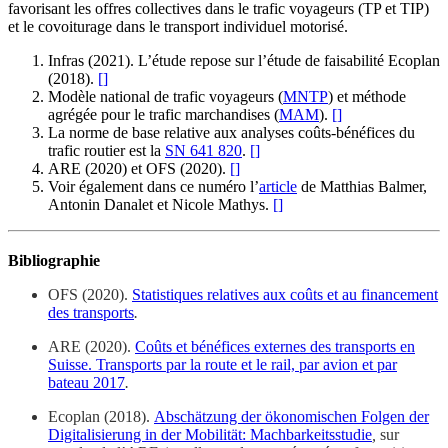
favorisant les offres collectives dans le trafic voyageurs (TP et TIP)
et le covoiturage dans le transport individuel motorisé.
Infras (2021). L’étude repose sur l’étude de faisabilité Ecoplan
(2018).
[
]
Modèle national de trafic voyageurs (
MNTP
) et méthode
agrégée pour le trafic marchandises (
MAM
).
[
]
La norme de base relative aux analyses coûts-bénéfices du
trafic routier est la
SN 641 820
.
[
]
ARE (2020) et OFS (2020).
[
]
Voir également dans ce numéro l’
article
de Matthias Balmer,
Antonin Danalet et Nicole Mathys.
[
]
Bibliographie
OFS (2020).
Statistiques relatives aux coûts et au financement
des transports
.
ARE (2020).
Coûts et bénéfices externes des transports en
Suisse. Transports par la route et le rail, par avion et par
bateau 2017
.
Ecoplan (2018).
Abschätzung der ökonomischen Folgen der
Digitalisierung in der Mobilität: Machbarkeitsstudie
,
sur