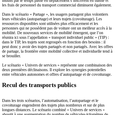
induits par le temps passé en déplacement s’inscrivent en baisse et
les frais de personnel du transport commercial diminuent également.
Dans le scénario « Partage », les usagers partagent plus volontiers
leurs véhicules (autopartage) et leurs trajets (covoiturage). Les
ressources disponibles sont utilisées plus efficacement et les
personnes qui ne possèdent pas de voiture ont un meilleur accès à la
mobilité. De nouveaux services de mobilité émergent, que l’on
réunira ici sous l’appellation « transport individuel public » (TIP) :
dans le TIP, les trajets sont regroupés en fonction des besoins : il
peut donc y avoir des trajets partagés et non partagés. Avec les offres
de partage, la frontière entre mobilité collective et individuelle tend à
se brouiller.
Le scénario « Univers de services » représente une combinaison des
deux premières déclinaisons. Il explore les synergies potentielles
entre véhicules autonomes et offres d’autopartage et de covoiturage.
Recul des transports publics
Dans les trois scénarios, l’automatisation, l’autopartage et le
covoiturage engendrent des trajets plus nombreux et sur de plus
longues distances. Le scénario combiné « Univers de services »
aboutit à une augmentation du nombre de véhicules-kilomètres de