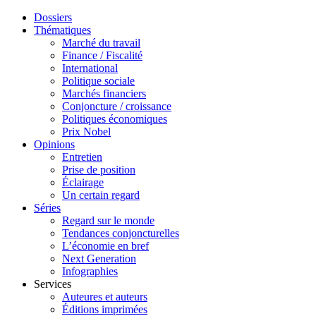
Dossiers
Thématiques
Marché du travail
Finance / Fiscalité
International
Politique sociale
Marchés financiers
Conjoncture / croissance
Politiques économiques
Prix Nobel
Opinions
Entretien
Prise de position
Éclairage
Un certain regard
Séries
Regard sur le monde
Tendances conjoncturelles
L’économie en bref
Next Generation
Infographies
Services
Auteures et auteurs
Éditions imprimées