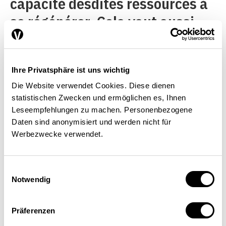
capacité desdites ressources à
se régénérer. Cela vaut aussi
bien pour l’exploitation
forestière à grande échelle que
Ihre Privatsphäre ist uns wichtig
pour la pêche en haute mer.
Die Website verwendet Cookies. Diese dienen
Pour ce qui est des ressources
statistischen Zwecken und ermöglichen es, Ihnen
Leseempfehlungen zu machen. Personenbezogene
non renouvelables comme les
Daten sind anonymisiert und werden nicht für
sources d’énergie fossiles et les
Werbezwecke verwendet.
minéraux, c’est surtout
l’évolution des prix à long terme
Einwilligungsauswahl
Notwendig
qui est déterminante,
puisqu’elle est censée refléter
Präferenzen