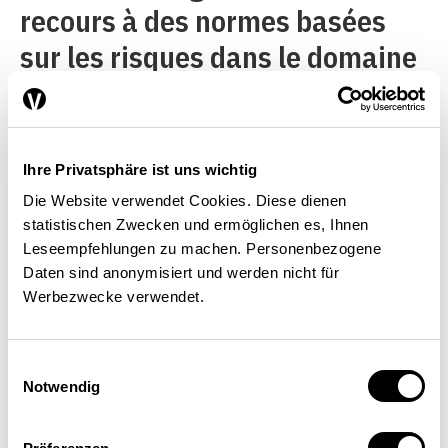
recours à des normes basées
sur les risques dans le domaine
de la surveillance des sociétés
spécialisées dans les
technologies financières
Ihre Privatsphäre ist uns wichtig
(
fintech
). Comme la
Die Website verwendet Cookies. Diese dienen
statistischen Zwecken und ermöglichen es, Ihnen
réglementation fondée sur les
Leseempfehlungen zu machen. Personenbezogene
risques n’est pas limitée dans le
Daten sind anonymisiert und werden nicht für
Werbezwecke verwendet.
temps, cet instrument s’écarte
toutefois de la définition de bac
Einwilligungsauswahl
à sable utilisée dans cet article:
Notwendig
son cercle de participants est