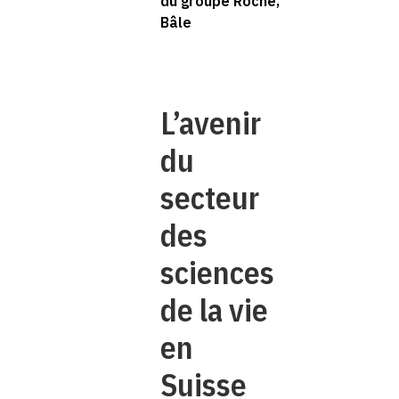
du groupe Roche,
Bâle
L’avenir
du
secteur
des
sciences
de la vie
en
Suisse