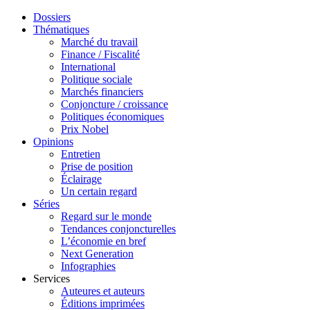
Dossiers
Thématiques
Marché du travail
Finance / Fiscalité
International
Politique sociale
Marchés financiers
Conjoncture / croissance
Politiques économiques
Prix Nobel
Opinions
Entretien
Prise de position
Éclairage
Un certain regard
Séries
Regard sur le monde
Tendances conjoncturelles
L’économie en bref
Next Generation
Infographies
Services
Auteures et auteurs
Éditions imprimées