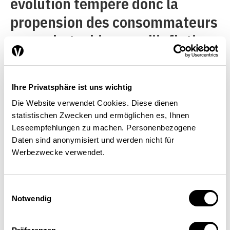
évolution tempère donc la
propension des consommateurs
aux achats, bien que l’inflation
reste modérée en Suisse en
comparaison internationale.
Ihre Privatsphäre ist uns wichtig
Par ailleurs, les difficultés
Die Website verwendet Cookies. Diese dienen
d’approvisionnement
statistischen Zwecken und ermöglichen es, Ihnen
continuent de jouer un rôle
Leseempfehlungen zu machen. Personenbezogene
Daten sind anonymisiert und werden nicht für
important dans les décisions
Werbezwecke verwendet.
d’achats et les personnes
interrogées citent un peu plus
Einwilligungsauswahl
Notwendig
souvent l’incertitude, en lien
étroit avec leur choix d’indiquer