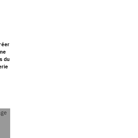
réer
Une
s du
rie