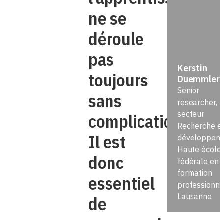
ne se
déroule
pas
Kerstin
toujours
Duemmler
Senior
sans
researcher,
secteur
complications.
Recherche 
Il est
développem
Haute écol
donc
fédérale en
formation
essentiel
professionn
Lausanne
de