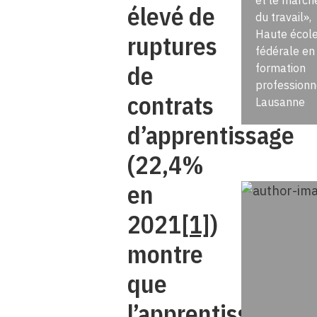
et le march
élevé de
du travail»,
Haute écol
ruptures
fédérale en
de
formation
professionn
contrats
Lausanne
d’apprentissage
(22,4%
en
2021
[1]
)
montre
que
l’apprentissage