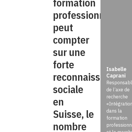
formation
professionnelle
peut
compter
sur une
forte
Isabelle
reconnaissance
Caprani
Responsabl
sociale
de l’axe de
recherche
en
«Intégratio
Suisse, le
dans la
formation
nombre
professionn