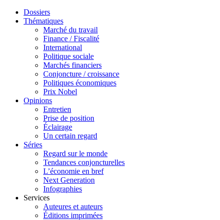
Dossiers
Thématiques
Marché du travail
Finance / Fiscalité
International
Politique sociale
Marchés financiers
Conjoncture / croissance
Politiques économiques
Prix Nobel
Opinions
Entretien
Prise de position
Éclairage
Un certain regard
Séries
Regard sur le monde
Tendances conjoncturelles
L’économie en bref
Next Generation
Infographies
Services
Auteures et auteurs
Éditions imprimées