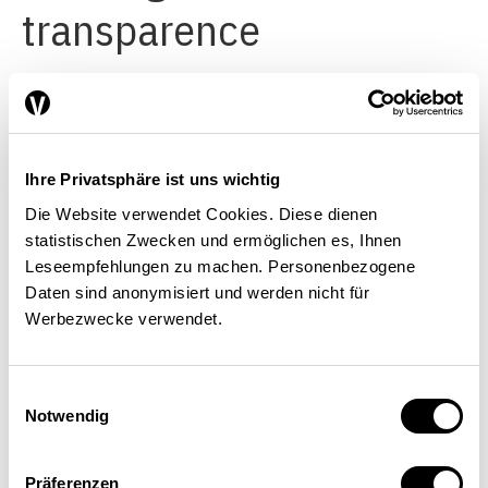
transparence
Les banques sont actuellement
soumises à de nombreuses
Ihre Privatsphäre ist uns wichtig
règles de diligence ainsi qu’à
Die Website verwendet Cookies. Diese dienen
l’obligation de communiquer
statistischen Zwecken und ermöglichen es, Ihnen
Leseempfehlungen zu machen. Personenbezogene
tout soupçon de blanchiment.
Daten sind anonymisiert und werden nicht für
L’Autorité fédérale de
Werbezwecke verwendet.
surveillance des marchés
financiers (Finma), la
Einwilligungsauswahl
Notwendig
Commission de surveillance de
la CDB 20 et les organes de
Präferenzen