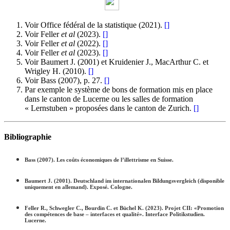
Voir Office fédéral de la statistique (2021).
[
]
Voir Feller
et al
(2023).
[
]
Voir Feller
et al
(2022).
[
]
Voir Feller
et al
(2023).
[
]
Voir Baumert J. (2001) et Kruidenier J., MacArthur C. et
Wrigley H. (2010).
[
]
Voir Bass (2007), p. 27.
[
]
Par exemple le système de bons de formation mis en place
dans le canton de Lucerne ou les salles de formation
« Lernstuben » proposées dans le canton de Zurich.
[
]
Bibliographie
Bass (2007). Les coûts économiques de l’illettrisme en Suisse.
Baumert J. (2001). Deutschland im internationalen Bildungsvergleich (disponible
uniquement en allemand). Exposé. Cologne.
Feller R., Schwegler C., Bourdin C. et Büchel K. (2023). Projet CII: «Promotion
des compétences de base – interfaces et qualité». Interface Politikstudien.
Lucerne.