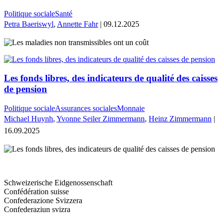
Politique sociale
Santé
Petra Baeriswyl
,
Annette Fahr
| 09.12.2025
Les fonds libres, des indicateurs de qualité des caisses
de pension
Politique sociale
Assurances sociales
Monnaie
Michael Huynh
,
Yvonne Seiler Zimmermann
,
Heinz Zimmermann
|
16.09.2025
Schweizerische Eidgenossenschaft
Confédération suisse
Confederazione Svizzera
Confederaziun svizra