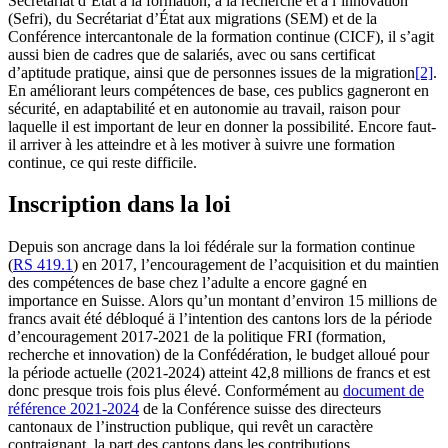
Secrétariat d’État à la formation, à la recherche et à l’innovation
(Sefri), du Secrétariat d’État aux migrations (SEM) et de la
Conférence intercantonale de la formation continue (CICF), il s’agit
aussi bien de cadres que de salariés, avec ou sans certificat
d’aptitude pratique, ainsi que de personnes issues de la migration
[2]
.
En améliorant leurs compétences de base, ces publics gagneront en
sécurité, en adaptabilité et en autonomie au travail, raison pour
laquelle il est important de leur en donner la possibilité. Encore faut-
il arriver à les atteindre et à les motiver à suivre une formation
continue, ce qui reste difficile.
Inscription dans la loi
Depuis son ancrage dans la loi fédérale sur la formation continue
(
RS 419.1
) en 2017, l’encouragement de l’acquisition et du maintien
des compétences de base chez l’adulte a encore gagné en
importance en Suisse. Alors qu’un montant d’environ 15 millions de
francs avait été débloqué ä l’intention des cantons lors de la période
d’encouragement 2017-2021 de la politique FRI (formation,
recherche et innovation) de la Confédération, le budget alloué pour
la période actuelle (2021-2024) atteint 42,8 millions de francs et est
donc presque trois fois plus élevé. Conformément au
document de
référence 2021-2024
de la Conférence suisse des directeurs
cantonaux de l’instruction publique, qui revêt un caractère
contraignant, la part des cantons dans les contributions