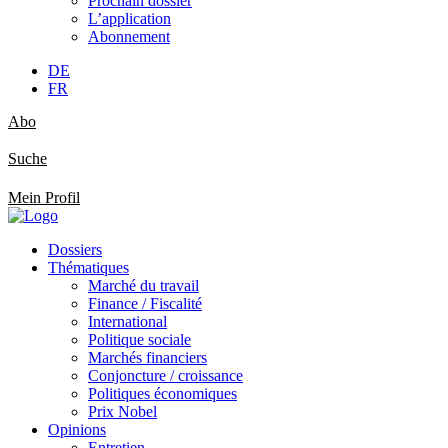
Prochain dossier
L’application
Abonnement
DE
FR
Abo
Suche
Mein Profil
Dossiers
Thématiques
Marché du travail
Finance / Fiscalité
International
Politique sociale
Marchés financiers
Conjoncture / croissance
Politiques économiques
Prix Nobel
Opinions
Entretien