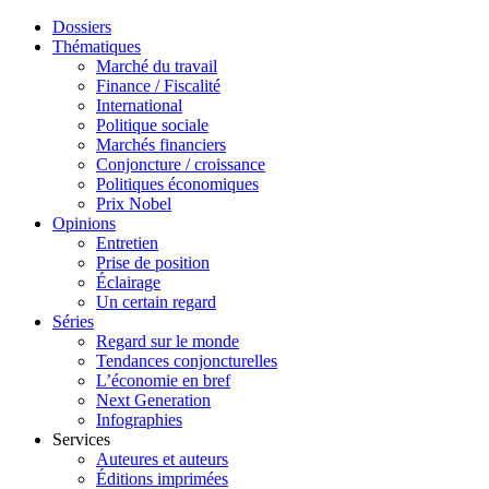
Dossiers
Thématiques
Marché du travail
Finance / Fiscalité
International
Politique sociale
Marchés financiers
Conjoncture / croissance
Politiques économiques
Prix Nobel
Opinions
Entretien
Prise de position
Éclairage
Un certain regard
Séries
Regard sur le monde
Tendances conjoncturelles
L’économie en bref
Next Generation
Infographies
Services
Auteures et auteurs
Éditions imprimées