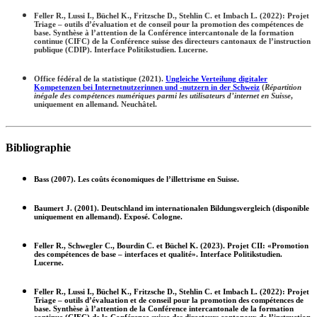
Feller R., Lussi I., Büchel K., Fritzsche D., Stehlin C. et Imbach L. (2022): Projet
Triage – outils d’évaluation et de conseil pour la promotion des compétences de
base. Synthèse à l’attention de la Conférence intercantonale de la formation
continue (CIFC) de la Conférence suisse des directeurs cantonaux de l’instruction
publique (CDIP). Interface Politikstudien. Lucerne.
Office fédéral de la statistique (2021).
Ungleiche Verteilung digitaler
Kompetenzen bei Internetnutzerinnen und -nutzern in der Schweiz
(
Répartition
inégale des compétences numériques parmi les utilisateurs d’internet en Suisse
,
uniquement en allemand. Neuchâtel.
Bibliographie
Bass (2007). Les coûts économiques de l’illettrisme en Suisse.
Baumert J. (2001). Deutschland im internationalen Bildungsvergleich (disponible
uniquement en allemand). Exposé. Cologne.
Feller R., Schwegler C., Bourdin C. et Büchel K. (2023). Projet CII: «Promotion
des compétences de base – interfaces et qualité». Interface Politikstudien.
Lucerne.
Feller R., Lussi I., Büchel K., Fritzsche D., Stehlin C. et Imbach L. (2022): Projet
Triage – outils d’évaluation et de conseil pour la promotion des compétences de
base. Synthèse à l’attention de la Conférence intercantonale de la formation
continue (CIFC) de la Conférence suisse des directeurs cantonaux de l’instruction