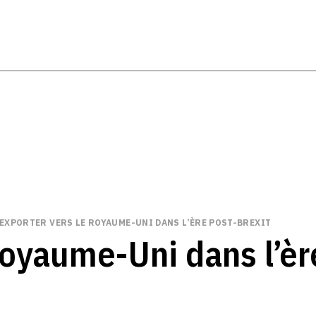
EXPORTER VERS LE ROYAUME-UNI DANS L’ÈRE POST-BREXIT
Royaume-Uni dans l’èr