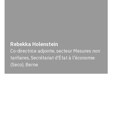
Rebekka Holenstein
Co-directrice adjointe, secteur Mesures non
tarifaires, Secrétariat d'État à l'économie
(Seco), Berne