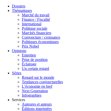
Dossiers
Thématiques
Marché du travail
Finance / Fiscalité
International
Politique sociale
Marchés financiers
Conjoncture / croissance
Politiques économiques
Prix Nobel
Opinions
Entretien
Prise de position
Éclairage
Un certain regard
Séries
Regard sur le monde
Tendances conjoncturelles
L’économie en bref
Next Generation
Infographies
Services
Auteures et auteurs
Éditions imprimées