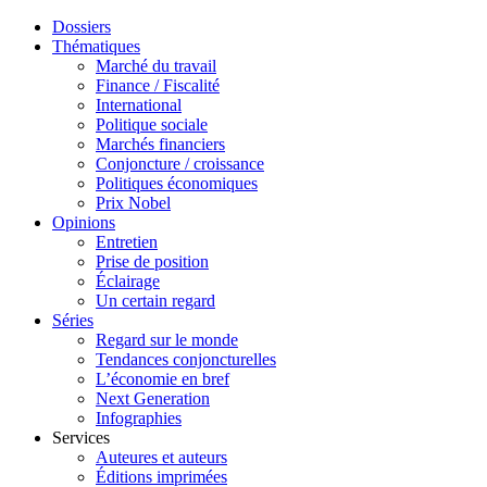
Dossiers
Thématiques
Marché du travail
Finance / Fiscalité
International
Politique sociale
Marchés financiers
Conjoncture / croissance
Politiques économiques
Prix Nobel
Opinions
Entretien
Prise de position
Éclairage
Un certain regard
Séries
Regard sur le monde
Tendances conjoncturelles
L’économie en bref
Next Generation
Infographies
Services
Auteures et auteurs
Éditions imprimées