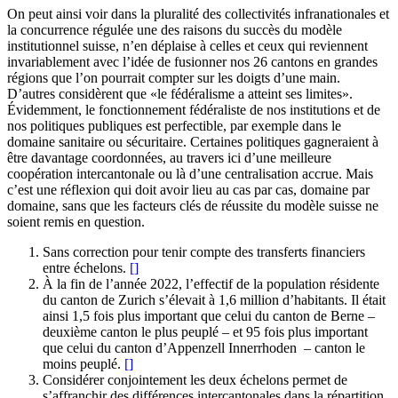
On peut ainsi voir dans la pluralité des collectivités infranationales et
la concurrence régulée une des raisons du succès du modèle
institutionnel suisse, n’en déplaise à celles et ceux qui reviennent
invariablement avec l’idée de fusionner nos 26 cantons en grandes
régions que l’on pourrait compter sur les doigts d’une main.
D’autres considèrent que «le fédéralisme a atteint ses limites».
Évidemment, le fonctionnement fédéraliste de nos institutions et de
nos politiques publiques est perfectible, par exemple dans le
domaine sanitaire ou sécuritaire. Certaines politiques gagneraient à
être davantage coordonnées, au travers ici d’une meilleure
coopération intercantonale ou là d’une centralisation accrue. Mais
c’est une réflexion qui doit avoir lieu au cas par cas, domaine par
domaine, sans que les facteurs clés de réussite du modèle suisse ne
soient remis en question.
Sans correction pour tenir compte des transferts financiers
entre échelons.
[
]
À la fin de l’année 2022, l’effectif de la population résidente
du canton de Zurich s’élevait à 1,6 million d’habitants. Il était
ainsi 1,5 fois plus important que celui du canton de Berne –
deuxième canton le plus peuplé – et 95 fois plus important
que celui du canton d’Appenzell Innerrhoden – canton le
moins peuplé.
[
]
Considérer conjointement les deux échelons permet de
s’affranchir des différences intercantonales dans la répartition