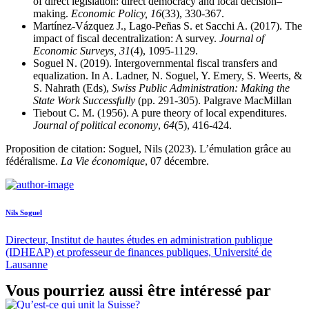
of direct legislation: direct democracy and local decision–
making.
Economic Policy, 16
(33), 330-367.
Martínez‐Vázquez J., Lago‐Peñas S. et Sacchi A. (2017). The
impact of fiscal decentralization: A survey.
Journal of
Economic Surveys, 31
(4), 1095-1129.
Soguel N. (2019). Intergovernmental fiscal transfers and
equalization. In A. Ladner, N. Soguel, Y. Emery, S. Weerts, &
S. Nahrath (Eds),
Swiss Public Administration: Making the
State Work Successfully
(pp. 291-305). Palgrave MacMillan
Tiebout C. M. (1956). A pure theory of local expenditures.
Journal of political economy
,
64
(5), 416-424.
Proposition de citation: Soguel, Nils (2023). L’émulation grâce au
fédéralisme.
La Vie économique
, 07 décembre.
Nils Soguel
Directeur, Institut de hautes études en administration publique
(IDHEAP) et professeur de finances publiques, Université de
Lausanne
Vous pourriez aussi être intéressé par