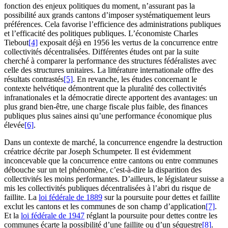
fonction des enjeux politiques du moment, n’assurant pas la
possibilité aux grands cantons d’imposer systématiquement leurs
préférences. Cela favorise l’efficience des administrations publiques
et l’efficacité des politiques publiques. L’économiste Charles
Tiebout
[4]
exposait déjà en 1956 les vertus de la concurrence entre
collectivités décentralisées. Différentes études ont par la suite
cherché à comparer la performance des structures fédéralistes avec
celle des structures unitaires. La littérature internationale offre des
résultats contrastés
[5]
. En revanche, les études concernant le
contexte helvétique démontrent que la pluralité des collectivités
infranationales et la démocratie directe apportent des avantages: un
plus grand bien-être, une charge fiscale plus faible, des finances
publiques plus saines ainsi qu’une performance économique plus
élevée
[6]
.
Dans un contexte de marché, la concurrence engendre la destruction
créatrice décrite par Joseph Schumpeter. Il est évidemment
inconcevable que la concurrence entre cantons ou entre communes
débouche sur un tel phénomène, c’est-à-dire la disparition des
collectivités les moins performantes. D’ailleurs, le législateur suisse a
mis les collectivités publiques décentralisées à l’abri du risque de
faillite. La
loi fédérale de 1889
sur la poursuite pour dettes et faillite
exclut les cantons et les communes de son champ d’application
[7]
.
Et la
loi fédérale de 1947
réglant la poursuite pour dettes contre les
communes écarte la possibilité d’une faillite ou d’un séquestre
[8]
.