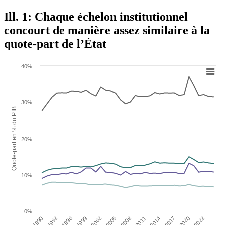
Ill. 1: Chaque échelon institutionnel
concourt de manière assez similaire à la
quote-part de l’État
40%
30%
Quote-part en % du PIB
20%
10%
0%
1990
1993
1996
1999
2002
2005
2008
2011
2014
2017
2020
2023