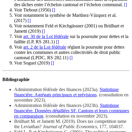
des tâches entre l’échelon cantonal et l’échelon communal.
[
]
Voir Tiebout (1956)
[
]
Voir notamment la synthèse de Martínez‐Vázquez et al.
(2017)
[
]
Voir notamment Feld et Kirchgässner (2001) ou Brülhart et
Jametti (2019)
[
]
Voir
art. 30 de la Loi fédérale
sur la poursuite pour dettes et la
faillite (LP, RS 281.1)
[
]
Voir
art. 2 de la Loi fédérale
réglant la poursuite pour dettes
contre les communes et autres collectivités de droit public
cantonal (LPDC, RS 282.11)
[
]
Voir Soguel (2019)
[
]
Bibliographie
Administration fédérale des finances (2023a).
Statistique
financière. Agrégats principaux et prévisions
. (consultation en
novembre 2023).
Administration fédérale des finances (2023b).
Statistique
financière. Données détaillées SF. Cantons et leurs communes
en comparaison
. (consultation en novembre 2023).
Brülhart M. et Jametti M. (2019). Does tax competition tame
the Leviathan?
Journal of Public Economics
, 177, 104037.
Feld L. P. et Kirchgässner, G. (2001). The political economy