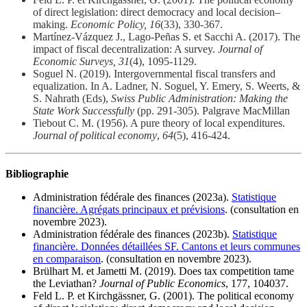
of direct legislation: direct democracy and local decision–
making.
Economic Policy, 16
(33), 330-367.
Martínez‐Vázquez J., Lago‐Peñas S. et Sacchi A. (2017). The
impact of fiscal decentralization: A survey.
Journal of
Economic Surveys, 31
(4), 1095-1129.
Soguel N. (2019). Intergovernmental fiscal transfers and
equalization. In A. Ladner, N. Soguel, Y. Emery, S. Weerts, &
S. Nahrath (Eds),
Swiss Public Administration: Making the
State Work Successfully
(pp. 291-305). Palgrave MacMillan
Tiebout C. M. (1956). A pure theory of local expenditures.
Journal of political economy
,
64
(5), 416-424.
Bibliographie
Administration fédérale des finances (2023a).
Statistique
financière. Agrégats principaux et prévisions
. (consultation en
novembre 2023).
Administration fédérale des finances (2023b).
Statistique
financière. Données détaillées SF. Cantons et leurs communes
en comparaison
. (consultation en novembre 2023).
Brülhart M. et Jametti M. (2019). Does tax competition tame
the Leviathan?
Journal of Public Economics
, 177, 104037.
Feld L. P. et Kirchgässner, G. (2001). The political economy