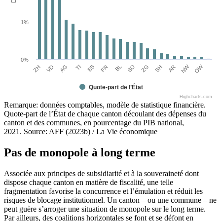
1%
0%
NW
OW
FR
SO
SH
ZH
AG
BS
BL
ZG
AR
VD
TI
Quote-part de l’État
Highcharts.com
Remarque: données comptables, modèle de statistique financière.
Quote-part de l’État de chaque canton découlant des dépenses du
canton et des communes, en pourcentage du PIB national,
2021. Source: AFF (2023b) / La Vie économique
Pas de monopole à long terme
Associée aux principes de subsidiarité et à la souveraineté dont
dispose chaque canton en matière de fiscalité, une telle
fragmentation favorise la concurrence et l’émulation et réduit les
risques de blocage institutionnel. Un canton – ou une commune – ne
peut guère s’arroger une situation de monopole sur le long terme.
Par ailleurs, des coalitions horizontales se font et se défont en