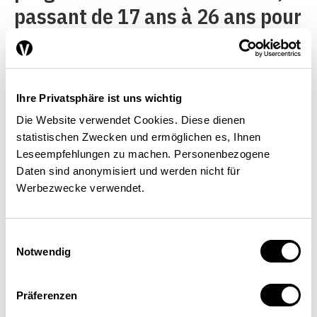
passant de 17 ans à 26 ans pour
les femmes et de 10 ans à
23 ans pour les hommes
[4]
. Il
faut voir dans ce gain de temps
Ihre Privatsphäre ist uns wichtig
libre une autre utilité non
Die Website verwendet Cookies. Diese dienen
négligeable de la croissance de
statistischen Zwecken und ermöglichen es, Ihnen
Leseempfehlungen zu machen. Personenbezogene
la productivité créatrice de
Daten sind anonymisiert und werden nicht für
richesse, car les hausses de
Werbezwecke verwendet.
salaire auxquelles elle donne
Einwilligungsauswahl
lieu permettent de dégager des
Notwendig
marges de manœuvre
supplémentaires, y compris au
Präferenzen