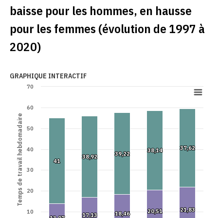
baisse pour les hommes, en hausse
pour les femmes (évolution de 1997 à
2020)
GRAPHIQUE INTERACTIF
70
60
Temps de travail hebdomadaire
50
37,62
37,62
40
38,14
38,14
39,22
39,22
38,92
38,92
41
41
30
20
21,83
21,83
20,51
20,51
10
18,46
18,46
17,13
17,13
13,97
13,97