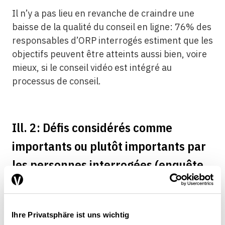
Il n’y a pas lieu en revanche de craindre une
baisse de la qualité du conseil en ligne: 76% des
responsables d’ORP interrogés estiment que les
objectifs peuvent être atteints aussi bien, voire
mieux, si le conseil vidéo est intégré au
processus de conseil.
Ill. 2: Défis considérés comme
importants ou plutôt importants par
les personnes interrogées (enquête
réalisée en 2023)
GRAPHIQUE INTERACTIF
Ihre Privatsphäre ist uns wichtig