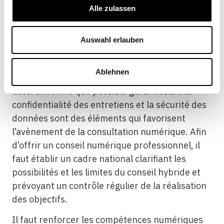
doivent cependant être mises en place pour que
Alle zulassen
le conseil hybride puisse déployer son potentiel
de manière optimale.
Auswahl erlauben
Des bases légales claires aux niveaux fédéral et
cantonal permettant l’utilisation du conseil
Ablehnen
vidéo ainsi qu’une infrastructure technique
aussi uniforme que possible garantissant la
confidentialité des entretiens et la sécurité des
données sont des éléments qui favorisent
l’avènement de la consultation numérique. Afin
d’offrir un conseil numérique professionnel, il
faut établir un cadre national clarifiant les
possibilités et les limites du conseil hybride et
prévoyant un contrôle régulier de la réalisation
des objectifs.
Il faut renforcer les compétences numériques