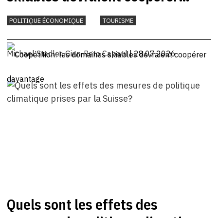
davantage
POLITIQUE ÉCONOMIQUE
TOURISME
Michael Stadler
,
Gian-Reto Capaul
| 28.07.2026
Quels sont les effets des