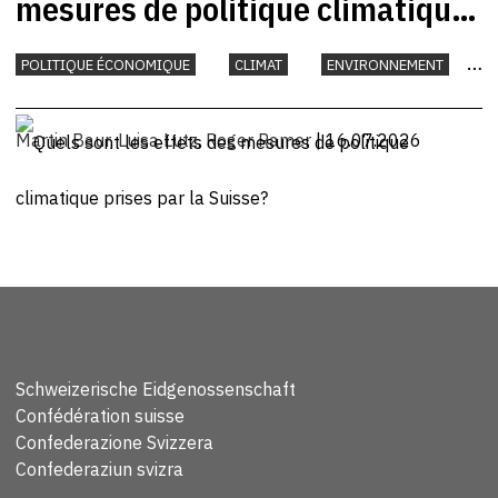
mesures de politique climatique
prises par la Suisse?
POLITIQUE ÉCONOMIQUE
CLIMAT
ENVIRONNEMENT
INTERNATIONAL
Martin Baur
,
Luisa Lutz
,
Roger Ramer
| 16.07.2026
Schweizerische Eidgenossenschaft
Confédération suisse
Confederazione Svizzera
Confederaziun svizra