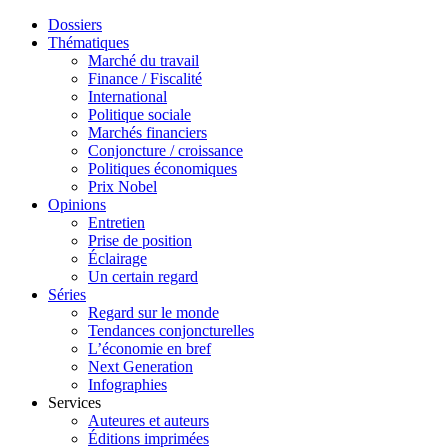
Dossiers
Thématiques
Marché du travail
Finance / Fiscalité
International
Politique sociale
Marchés financiers
Conjoncture / croissance
Politiques économiques
Prix Nobel
Opinions
Entretien
Prise de position
Éclairage
Un certain regard
Séries
Regard sur le monde
Tendances conjoncturelles
L’économie en bref
Next Generation
Infographies
Services
Auteures et auteurs
Éditions imprimées