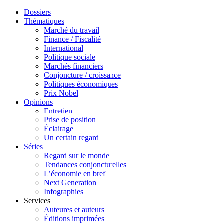
Dossiers
Thématiques
Marché du travail
Finance / Fiscalité
International
Politique sociale
Marchés financiers
Conjoncture / croissance
Politiques économiques
Prix Nobel
Opinions
Entretien
Prise de position
Éclairage
Un certain regard
Séries
Regard sur le monde
Tendances conjoncturelles
L’économie en bref
Next Generation
Infographies
Services
Auteures et auteurs
Éditions imprimées