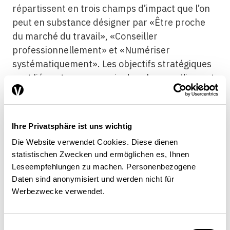
répartissent en trois champs d’impact que l’on
peut en substance désigner par «Être proche
du marché du travail», «Conseiller
professionnellement» et «Numériser
systématiquement». Les objectifs stratégiques
sont liés entre eux au sein des champs d’impact
et d’un champ à l’autre (voir
illustration
). C’est
par exemple le cas des objectifs de proximité
avec le marché du travail et de numérisation:
Ihre Privatsphäre ist uns wichtig
afin d’assurer un placement efficace des
Die Website verwendet Cookies. Diese dienen
personnes en recherche d’emploi qui soit
statistischen Zwecken und ermöglichen es, Ihnen
adapté au marché du travail, il faut instaurer
Leseempfehlungen zu machen. Personenbezogene
une plateforme d’emplois qui soit utilisée à
Daten sind anonymisiert und werden nicht für
grande échelle et de manière intensive et qui
Werbezwecke verwendet.
permette un appariement automatisé des
offres et des demandes d’emploi.
Einwilligungsauswahl