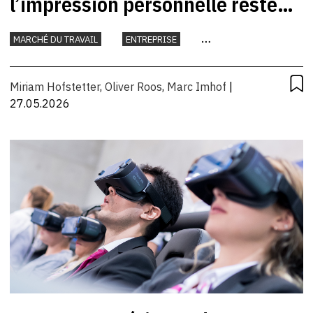
l’impression personnelle reste
décisive
MARCHÉ DU TRAVAIL
ENTREPRISE
INTELLIGENCE ARTIFICIELLE
TRAVAIL
Miriam Hofstetter
,
Oliver Roos
,
Marc Imhof
|
27.05.2026