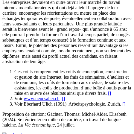
Les entreprises devraient en outre ouvrir leur marché du travail
interne aux collaborateurs qui ont déjà atteint l’apogée de leur
carrière, encourager les réorientations ou mettre en place des
échanges temporaires de poste, éventuellement en collaboration avec
leurs sous-traitants et leurs partenaires. Une plus grande latitude
serait la bienvenue avant le «grand repos» qui s’annonce à 65 ans;
elle pourrait prendre la forme d’un travail à temps partiel, de congés
sabbatiques et d’un temps consacré à la formation continue et aux
loisirs. Enfin, le potentiel des personnes ressortirait davantage si les
employeurs tenaient compte, lors du recrutement, non seulement des
diplômes, mais aussi du profil actuel des candidats, en faisant
abstraction de leur âge.
Ces coûts comprennent les coûts de conception, construction
et gestion du site Internet, les frais de séminaires, d’ateliers et
de réunions, les coûts de formation aux médias, le salaire des
assistantes, les coûts de production d’une boîte à outils pour la
mise en œuvre des résultats ainsi que divers frais.
[
]
Voir
www.neuesalter.ch
.
[
]
Voir Eberhard Ulich (1991). Arbeitspsychologie, Zurich.
[
]
Proposition de citation: Gächter, Thomas; Michel-Alder, Elisabeth
(2024). Se réorienter en milieu de carrière, un travail de longue
haleine.
La Vie économique
, 24 juillet.