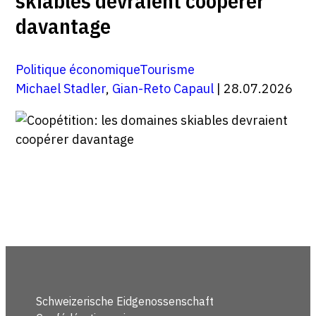
skiables devraient coopérer
davantage
Politique économique
Tourisme
Michael Stadler
,
Gian-Reto Capaul
| 28.07.2026
Schweizerische Eidgenossenschaft