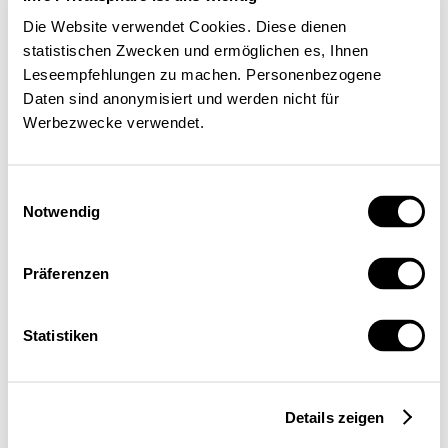
Amérique latine et Caraïbes
Die Website verwendet Cookies. Diese dienen
statistischen Zwecken und ermöglichen es, Ihnen
Leseempfehlungen zu machen. Personenbezogene
Daten sind anonymisiert und werden nicht für
2010
2022
Highcharts.com
Werbezwecke verwendet.
Source : OCDE – Base de données mondiale
des statistiques des recettes publiques / La
Vie économique
Einwilligungsauswahl
Notwendig
Améliorer la conformité
Präferenzen
fiscale
Statistiken
Jusqu’à présent, les approches traditionnelles
visant à améliorer la conformité fiscale,
autrement dit le respect des obligations
Details zeigen
fiscales, étaient principalement axées sur