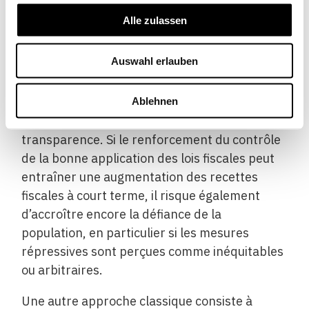
l’application des législations en la matière, ce
Alle zulassen
qui implique de surveiller plus étroitement les
contribuables et de punir plus sévèrement les
Auswahl erlauben
infractions. Dans les pays en développement,
ce type d’approche ne fonctionne que
partiellement, car les autorités fiscales elles-
Ablehnen
mêmes tirent profit du manque de
transparence. Si le renforcement du contrôle
de la bonne application des lois fiscales peut
entraîner une augmentation des recettes
fiscales à court terme, il risque également
d’accroître encore la défiance de la
population, en particulier si les mesures
répressives sont perçues comme inéquitables
ou arbitraires.
Une autre approche classique consiste à