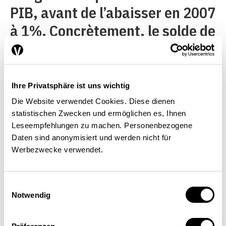
PIB, avant de l’abaisser en 2007
à 1%. Concrètement, le solde de
financement de l’ensemble des
collectivités publiques, c’est-à-
dire les recettes diminuées des
Ihre Privatsphäre ist uns wichtig
dépenses, ne doit pas dépasser
Die Website verwendet Cookies. Diese dienen
statistischen Zwecken und ermöglichen es, Ihnen
en moyenne 1% du PIB sur la
Leseempfehlungen zu machen. Personenbezogene
durée d’un cycle conjoncturel.
Daten sind anonymisiert und werden nicht für
Werbezwecke verwendet.
Comme en Suisse, les
excédents sont consacrés à la
Einwilligungsauswahl
réduction de la dette en Suède.
Notwendig
Après l’étonnante réduction de