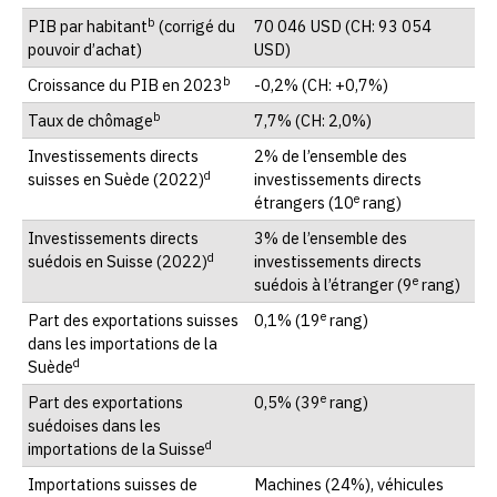
b
PIB par habitant
(corrigé du
70 046 USD (CH: 93 054
pouvoir d’achat)
USD)
b
Croissance du PIB en 2023
-0,2% (CH: +0,7%)
b
Taux de chômage
7,7% (CH: 2,0%)
Investissements directs
2% de l’ensemble des
d
suisses en Suède (2022)
investissements directs
e
étrangers (10
rang)
Investissements directs
3% de l’ensemble des
d
suédois en Suisse (2022)
investissements directs
e
suédois à l’étranger (9
rang)
e
Part des exportations suisses
0,1% (19
rang)
dans les importations de la
d
Suède
e
Part des exportations
0,5% (39
rang)
suédoises dans les
d
importations de la Suisse
Importations suisses de
Machines (24%), véhicules