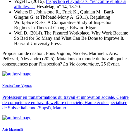
Vogel L. (2016).
Inspection et syndicats: “rencontre et plus si
affinités…”
HesaMag, n° 14, 18-20.
Walters D., Johnstone R., Frick K., Quinlan M., Baril-
Gingras G. et Thébaud-Mony A. (2011). Regulating
Workplace Risks: A Comparative Study of Inspection
Regimes in Times of Change. Edward Elgar.
Weil D. (2014). The Fissured Workplace. Why Work Became
So Bad for So Many and What Can Be Done to Improve It.
Harvard University Press.
Proposition de citation: Pons-Vignon, Nicolas; Martinelli, Aris;
Pelizzari, Alessandro (2025). Mutations du monde du travail: quelles
conséquences pour l’inspection?
La Vie économique
, 25 février.
Nicolas Pons-Vignon
Professeur en transformations du travail et innovation sociale, Centre
de compétence en travail, welfare et société, Haute école spécialisée
de Suisse italienne (Supsi), Manno
Aris Martinelli