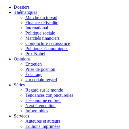
Dossiers
Thématiques
Marché du travail
Finance / Fiscalité
International
Politique sociale
Marchés financiers
Conjoncture / croissance
Politiques économiques
Prix Nobel
Opinions
Entretien
Prise de position
Éclairage
Un certain regard
Séries
Regard sur le monde
Tendances conjoncturelles
L’économie en bref
Next Generation
Infographies
Services
Auteures et auteurs
Éditions imprimées