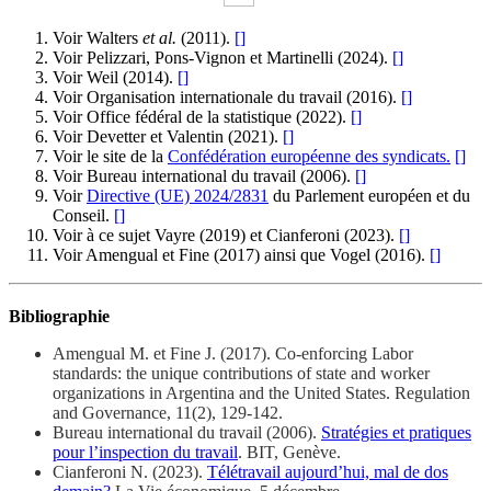
Voir Walters
et al.
(2011).
[
]
Voir Pelizzari, Pons-Vignon et Martinelli (2024).
[
]
Voir Weil (2014).
[
]
Voir Organisation internationale du travail (2016).
[
]
Voir Office fédéral de la statistique (2022).
[
]
Voir Devetter et Valentin (2021).
[
]
Voir le site de la
Confédération européenne des syndicats.
[
]
Voir Bureau international du travail (2006).
[
]
Voir
Directive (UE) 2024/2831
du Parlement européen et du
Conseil.
[
]
Voir à ce sujet Vayre (2019) et Cianferoni (2023).
[
]
Voir Amengual et Fine (2017) ainsi que Vogel (2016).
[
]
Bibliographie
Amengual M. et Fine J. (2017). Co-enforcing Labor
standards: the unique contributions of state and worker
organizations in Argentina and the United States. Regulation
and Governance, 11(2), 129-142.
Bureau international du travail (2006).
Stratégies et pratiques
pour l’inspection du travail
. BIT, Genève.
Cianferoni N. (2023).
Télétravail aujourd’hui, mal de dos