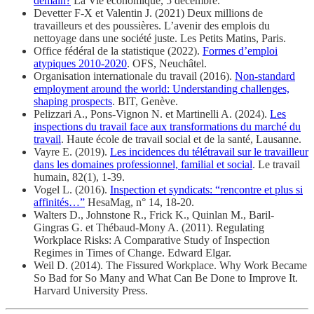
demain?
La Vie économique, 5 décembre.
Devetter F-X et Valentin J. (2021) Deux millions de
travailleurs et des poussières. L’avenir des emplois du
nettoyage dans une société juste. Les Petits Matins, Paris.
Office fédéral de la statistique (2022).
Formes d’emploi
atypiques 2010-2020
. OFS, Neuchâtel.
Organisation internationale du travail (2016).
Non-standard
employment around the world: Understanding challenges,
shaping prospects
. BIT, Genève.
Pelizzari A., Pons-Vignon N. et Martinelli A. (2024).
Les
inspections du travail face aux transformations du marché du
travail
. Haute école de travail social et de la santé, Lausanne.
Vayre E. (2019).
Les incidences du télétravail sur le travailleur
dans les domaines professionnel, familial et social
. Le travail
humain, 82(1), 1-39.
Vogel L. (2016).
Inspection et syndicats: “rencontre et plus si
affinités…”
HesaMag, n° 14, 18-20.
Walters D., Johnstone R., Frick K., Quinlan M., Baril-
Gingras G. et Thébaud-Mony A. (2011). Regulating
Workplace Risks: A Comparative Study of Inspection
Regimes in Times of Change. Edward Elgar.
Weil D. (2014). The Fissured Workplace. Why Work Became
So Bad for So Many and What Can Be Done to Improve It.
Harvard University Press.