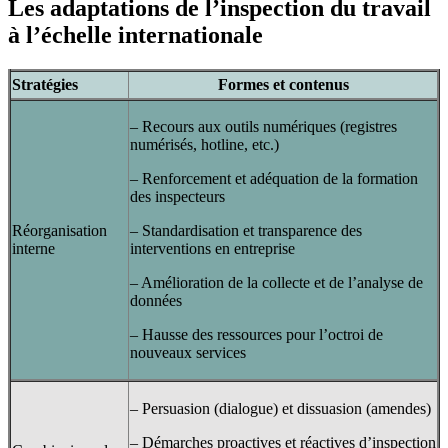
Les adaptations de l’inspection du travail
à l’échelle internationale
Stratégies
Formes et contenus
– Recours aux outils numériques (registres
numérisés, hotline, etc.)
– Renforcement et adéquation de la formation
des inspecteurs
Réorganisation
– Standardisation et transparence des
interne
interventions en entreprise
– Amélioration de la collecte et de l’analyse de
données
– Hausse des ressources pour l’octroi de
nouveaux services
– Persuasion (dialogue) et dissuasion (amendes)
– Démarches proactives et réactives d’inspection