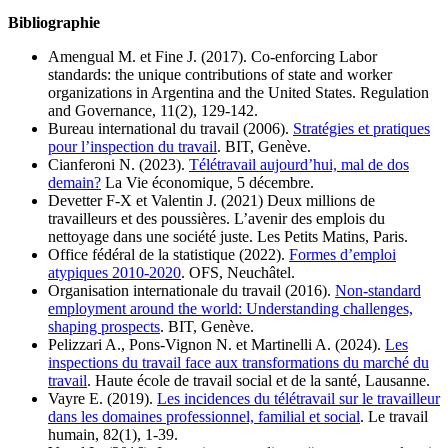
Bibliographie
Amengual M. et Fine J. (2017). Co-enforcing Labor
standards: the unique contributions of state and worker
organizations in Argentina and the United States. Regulation
and Governance, 11(2), 129-142.
Bureau international du travail (2006).
Stratégies et pratiques
pour l’inspection du travail
. BIT, Genève.
Cianferoni N. (2023).
Télétravail aujourd’hui, mal de dos
demain?
La Vie économique, 5 décembre.
Devetter F-X et Valentin J. (2021) Deux millions de
travailleurs et des poussières. L’avenir des emplois du
nettoyage dans une société juste. Les Petits Matins, Paris.
Office fédéral de la statistique (2022).
Formes d’emploi
atypiques 2010-2020
. OFS, Neuchâtel.
Organisation internationale du travail (2016).
Non-standard
employment around the world: Understanding challenges,
shaping prospects
. BIT, Genève.
Pelizzari A., Pons-Vignon N. et Martinelli A. (2024).
Les
inspections du travail face aux transformations du marché du
travail
. Haute école de travail social et de la santé, Lausanne.
Vayre E. (2019).
Les incidences du télétravail sur le travailleur
dans les domaines professionnel, familial et social
. Le travail
humain, 82(1), 1-39.