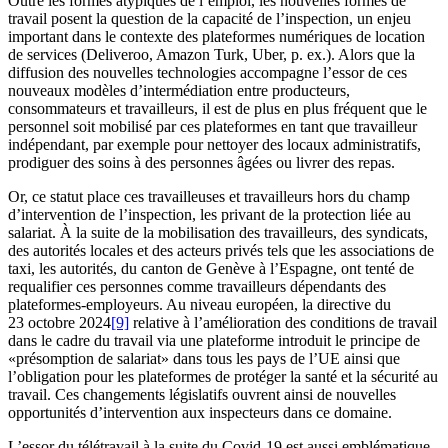
Outre les formes atypiques de l’emploi, les nouvelles formes de
travail posent la question de la capacité de l’inspection, un enjeu
important dans le contexte des plateformes numériques de location
de services (Deliveroo, Amazon Turk, Uber, p. ex.). Alors que la
diffusion des nouvelles technologies accompagne l’essor de ces
nouveaux modèles d’intermédiation entre producteurs,
consommateurs et travailleurs, il est de plus en plus fréquent que le
personnel soit mobilisé par ces plateformes en tant que travailleur
indépendant, par exemple pour nettoyer des locaux administratifs,
prodiguer des soins à des personnes âgées ou livrer des repas.
Or, ce statut place ces travailleuses et travailleurs hors du champ
d’intervention de l’inspection, les privant de la protection liée au
salariat. À la suite de la mobilisation des travailleurs, des syndicats,
des autorités locales et des acteurs privés tels que les associations de
taxi, les autorités, du canton de Genève à l’Espagne, ont tenté de
requalifier ces personnes comme travailleurs dépendants des
plateformes-employeurs. Au niveau européen, la directive du
23 octobre 2024
[9]
relative à l’amélioration des conditions de travail
dans le cadre du travail via une plateforme introduit le principe de
«présomption de salariat» dans tous les pays de l’UE ainsi que
l’obligation pour les plateformes de protéger la santé et la sécurité au
travail. Ces changements législatifs ouvrent ainsi de nouvelles
opportunités d’intervention aux inspecteurs dans ce domaine.
L’essor du télétravail à la suite du Covid-19 est aussi emblématique