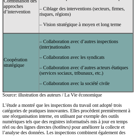
Combinaison des
approches
– Ciblage des interventions (secteurs, firmes,
d’intervention
risques, régions)
– Vision stratégique à moyen et long terme
– Collaboration avec d’autres inspections
(inter)nationales
– Collaboration avec les syndicats
Coopération
stratégique
– Collaboration avec d’autres acteurs étatiques
(services sociaux, tribunaux, etc.)
– Collaboration avec la société civile
Source: illustration des auteurs / La Vie économique
L’étude a montré que les inspections du travail ont adopté trois
catégories de pratiques innovantes. Elles procèdent premièrement à
une réorganisation interne, en utilisant par exemple des outils
numériques tels que des registres informatisés mis à jour en temps
réel ou des lignes directes (
hotlines)
pour améliorer la collecte et
l’analyse des données. Les inspections combinent également des