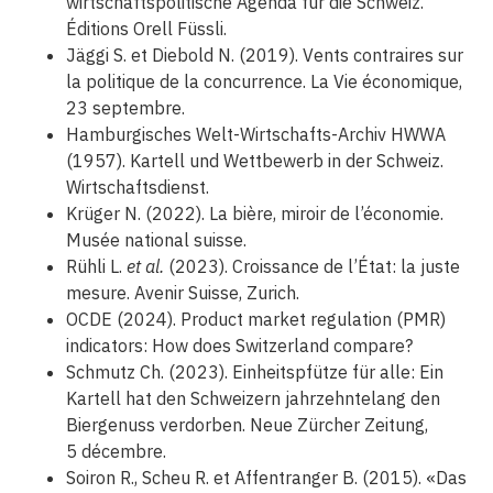
wirtschaftspolitische Agenda für die Schweiz.
Éditions Orell Füssli.
Jäggi S. et Diebold N. (2019). Vents contraires sur
la politique de la concurrence. La Vie économique,
23 septembre.
Hamburgisches Welt-Wirtschafts-Archiv HWWA
(1957). Kartell und Wettbewerb in der Schweiz.
Wirtschaftsdienst.
Krüger N. (2022). La bière, miroir de l’économie.
Musée national suisse.
Rühli L.
et al.
(2023). Croissance de l’État: la juste
mesure. Avenir Suisse, Zurich.
OCDE (2024). Product market regulation (PMR)
indicators: How does Switzerland compare?
Schmutz Ch. (2023). Einheitspfütze für alle: Ein
Kartell hat den Schweizern jahrzehntelang den
Biergenuss verdorben. Neue Zürcher Zeitung,
5 décembre.
Soiron R., Scheu R. et Affentranger B. (2015). «Das