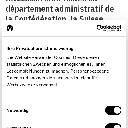
département administratif de
la Confédération, la Suisse
aurait dû attendre longtemps le
déploiement de la téléphonie
mobile.
Ihre Privatsphäre ist uns wichtig
Die Website verwendet Cookies. Diese dienen
Il y a 30 ans, l’échec de
statistischen Zwecken und ermöglichen es, Ihnen
l’adhésion à l’EER a donné dans
Leseempfehlungen zu machen. Personenbezogene
Daten sind anonymisiert und werden nicht für
de vastes milieux un élan en
Werbezwecke verwendet.
faveur des réformes qui fait
défaut actuellement, détrôné
Einwilligungsauswahl
Notwendig
par des efforts visant à
protéger davantage l’économie