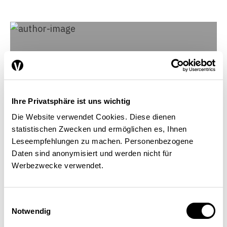
Ihre Privatsphäre ist uns wichtig
Die Website verwendet Cookies. Diese dienen
statistischen Zwecken und ermöglichen es, Ihnen
Leseempfehlungen zu machen. Personenbezogene
Daten sind anonymisiert und werden nicht für
Werbezwecke verwendet.
Andreas Brunhart
Einwilligungsauswahl
Chargé de recherches, domaine Économie,
Notwendig
Liechtenstein-Institut, Bendern, Principauté du
Liechtenstein