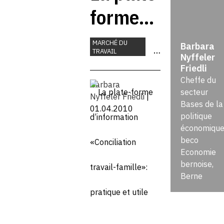
forme
d’information
MARCHÉ DU
Barbara
TRAVAIL
Nyffeler
«Conciliation
POLITIQUE
Friedli
SOCIALE
Cheffe du
travail-
Barbara
secteur
Nyffeler Friedli
|
Bases de la
famille»:
01.04.2010
politique
économique
pratique et
beco
Economie
utile
bernoise,
Berne