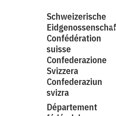
Q
Schweizerische
Eidgenossenschaf
C
Confédération
suisse
Confederazione
Svizzera
Confederaziun
svizra
Département