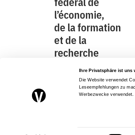
fédéral de
l’économie,
de la formation
et de la
recherche
DEFR
Ihre Privatsphäre ist uns 
Secrétariat
Die Website verwendet Coo
d’Etat à
Leseempfehlungen zu mach
Werbezwecke verwendet.
l’économie
SECO