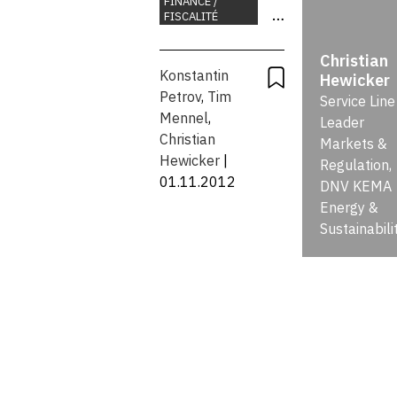
FINANCE /
FISCALITÉ
allemande:
INTERNATIONAL
Christian
POLITIQUE
ambitions
Konstantin
ÉCONOMIQUE
Hewicker
PLACE
Petrov
,
Tim
Service Line
ÉCONOMIQUE
initiales et
Mennel
,
Leader
Christian
Markets &
problèmes
Hewicker
|
Regulation,
01.11.2012
DNV KEMA
de mise en
Energy &
Sustainabili
oeuvre sur
le marché
de
l’électricité