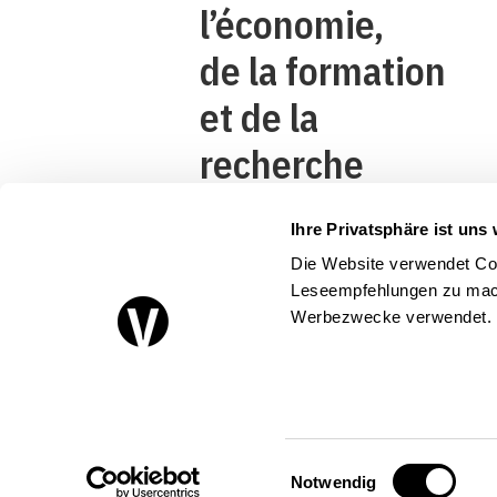
l’économie,
de la formation
et de la
recherche
DEFR
Ihre Privatsphäre ist uns 
Secrétariat
Die Website verwendet Coo
d’Etat à
Leseempfehlungen zu mach
Werbezwecke verwendet.
l’économie
SECO
Einwilligungsauswahl
Notwendig