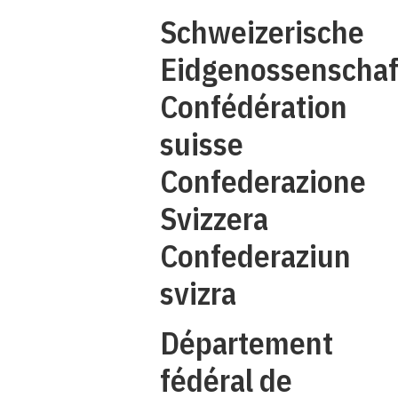
Schweizerische
C
Eidgenossenschaf
Confédération
suisse
Confederazione
Svizzera
Confederaziun
svizra
Département
fédéral de