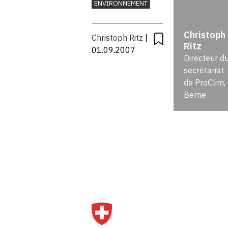
ENVIRONNEMENT
désamorcer
Christoph
Christoph Ritz
|
le problème
Ritz
01.09.2007
Directeur d
du climat
secrétariat
de ProClim,
avec les
Berne
seuls
moyens de
l’économie
de marché?
Q