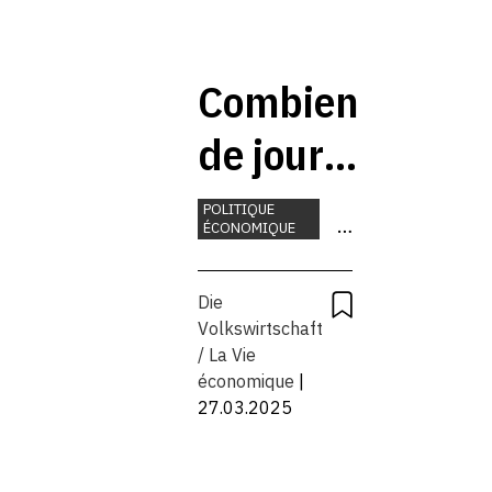
coûteux
Combien
de jours
sommes-
POLITIQUE
ÉCONOMIQUE
nous
SANTÉ
TRAVAIL
malades?
Die
Volkswirtschaft
/ La Vie
économique
|
27.03.2025