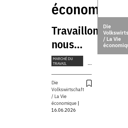
économique
Travaillons-
Die
Volkswirt
/ La Vie
nous
économiq
vraiment
MARCHÉ DU
TRAVAIL
tant que
TRAVAIL
UNION
ça?
Die
EUROPÉENNE
Volkswirtschaft
/ La Vie
économique
|
16.06.2026