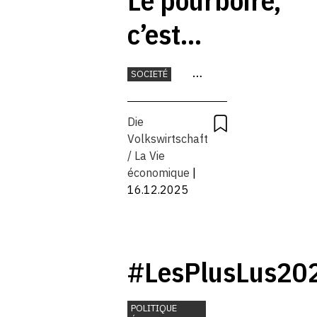
Le pourboire,
c’est
systématique
SOCIETÉ
MONNAIE
Die
Volkswirtschaft
/ La Vie
économique
|
16.12.2025
#LesPlusLus20
POLITIQUE