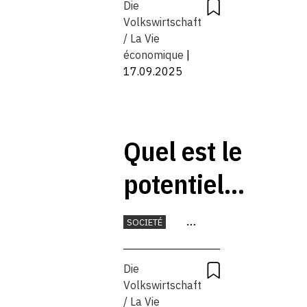
Die
travaillent
Volkswirtschaft
/ La Vie
économique
|
17.09.2025
Quel est le
potentiel
des
SOCIETÉ
véhicules
MOBILITÉ
TECHNOLOGIE
Die
autonomes?
Volkswirtschaft
/ La Vie