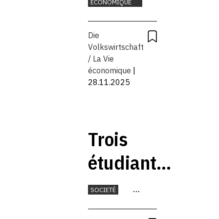
ÉCONOMIQUE
Die
Volkswirtschaft
/ La Vie
économique
|
28.11.2025
Trois
étudiants
sur
SOCIETÉ
quatre
MONNAIE
TRAVAIL