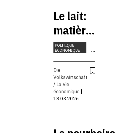
Le lait:
matière
première
POLITIQUE
ÉCONOMIQUE
de la
AGRICULTURE
MATIÈRES
Suisse
Die
PREMIÈRES
Volkswirtschaft
/ La Vie
économique
|
18.03.2026