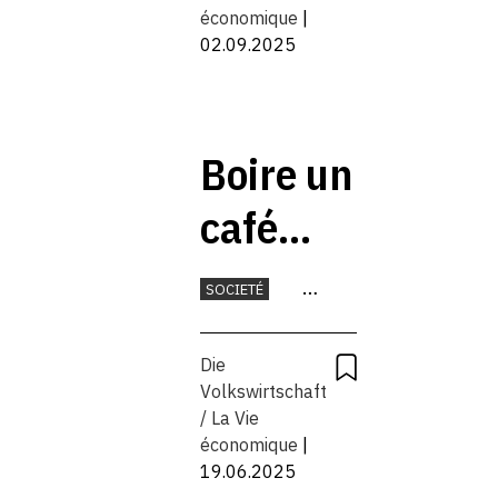
économique
|
02.09.2025
Boire un
café
crème à
SOCIETÉ
l’extérieur
MONNAIE
Die
est
Volkswirtschaft
/ La Vie
toujours
économique
|
19.06.2025
plus