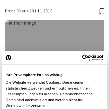
PLACE ÉCONOMIQUE
Bruno Oberle
| 01.11.2010
Ihre Privatsphäre ist uns wichtig
Die Website verwendet Cookies. Diese dienen
statistischen Zwecken und ermöglichen es, Ihnen
Leseempfehlungen zu machen. Personenbezogene
Bruno Oberle
Daten sind anonymisiert und werden nicht für
Directeur de l’Office fédéral de l’environnement
Werbezwecke verwendet.