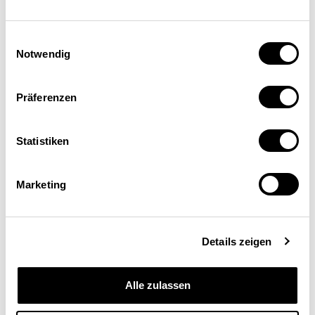
OFEV, Ittigen (BE)
Einwilligungsauswahl
Notwendig
Präferenzen
Statistiken
Marketing
Schweizerische
Eidgenossenschaft
Details zeigen
Confédération suisse
Alle zulassen
Confederazione Svizzera