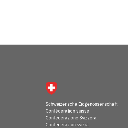
santé
Schweizerische Eidgenossenschaft
Confédération suisse
Confederazione Svizzera
Confederaziun svizra