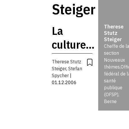
Steiger
La
Therese
Stutz
Steiger
culture
Cheffe de l
section
sanitaire,
Nouveaux
Therese Stutz
thèmes,Offi
base
Steiger
,
Stefan
fédéral de l
Spycher
|
santé
d’une
01.12.2006
publique
(OFSP),
nouvelle
Berne
approche
de la