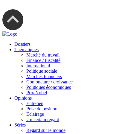
Dossiers
Thématiques
Marché du travail
Finance / Fiscalité
International
Politique sociale
Marchés financiers
Conjoncture / croissance
Politiques économiques
Prix Nobel
Opinions
Entretien
Prise de position
Éclairage
Un certain regard
Séries
Regard sur le monde