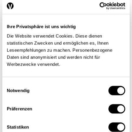
Un certain regard
Séries
Regard sur le monde
Tendances conjoncturelles
L’économie en bref
Ihre Privatsphäre ist uns wichtig
Next Generation
Die Website verwendet Cookies. Diese dienen
Infographies
Services
statistischen Zwecken und ermöglichen es, Ihnen
Auteures et auteurs
Leseempfehlungen zu machen. Personenbezogene
Éditions imprimées
Daten sind anonymisiert und werden nicht für
Qui sommes-nous?
Contact
Werbezwecke verwendet.
Protection des données/Conditions d’utilisation
Impressum
Prochain dossier
Einwilligungsauswahl
L’application
Abonnement
Notwendig
DE
FR
Präferenzen
Rechercher
Abonnements
Statistiken