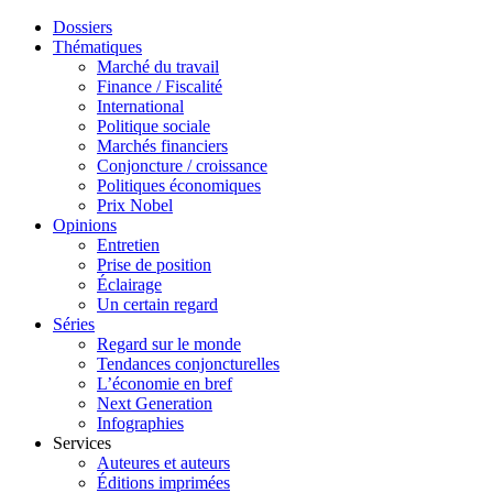
Dossiers
Thématiques
Marché du travail
Finance / Fiscalité
International
Politique sociale
Marchés financiers
Conjoncture / croissance
Politiques économiques
Prix Nobel
Opinions
Entretien
Prise de position
Éclairage
Un certain regard
Séries
Regard sur le monde
Tendances conjoncturelles
L’économie en bref
Next Generation
Infographies
Services
Auteures et auteurs
Éditions imprimées