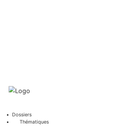
Prochain dossier
L’application
Abonnement
DE
FR
Rechercher
Abonnements
Mon profil
Dossiers
Thématiques