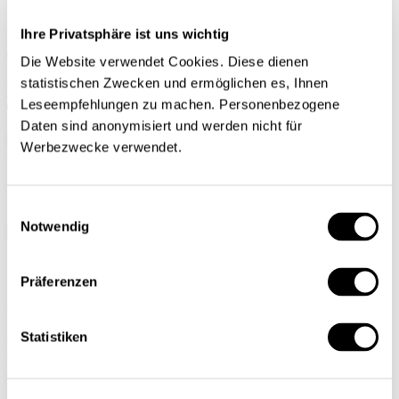
DE
FR
Ihre Privatsphäre ist uns wichtig
Die Website verwendet Cookies. Diese dienen
Rechercher
statistischen Zwecken und ermöglichen es, Ihnen
Abonnements
Leseempfehlungen zu machen. Personenbezogene
Daten sind anonymisiert und werden nicht für
Mon profil
Werbezwecke verwendet.
Einwilligungsauswahl
Notwendig
ACCUEIL
Präferenzen
Yves-André Jeandupeux
Statistiken
La formation professionnelle rajeunit la Poste et la
maintient en forme