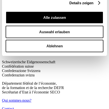
Formation
Details zeigen
Yves-Andre Jeandupeux
| 11.02.2015
Alle zulassen
Auswahl erlauben
Yves-Andre Jeandupeux
Chef du personnel de La Poste Suisse
Ablehnen
Schweizerische Eidgenossenschaft
Confédération suisse
Confederazione Svizzera
Confederaziun svizra
Département fédéral de l’économie,
de la formation et de la recherche DEFR
Secrétariat d’Etat à l’économie SECO
Qui sommes-nous?
Contact