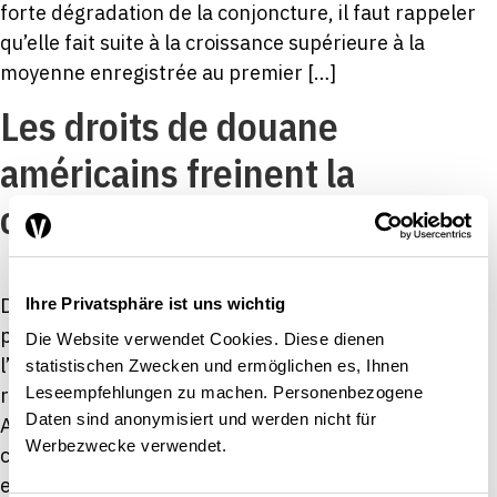
forte dégradation de la conjoncture, il faut rappeler
qu’elle fait suite à la croissance supérieure à la
moyenne enregistrée au premier […]
Les droits de douane
américains freinent la
conjoncture suisse
Depuis le début de l’année 2025, les États-Unis
Ihre Privatsphäre ist uns wichtig
prélèvent des droits de douane additionnels à
Die Website verwendet Cookies. Diese dienen
l’importation, après avoir annoncé à plusieurs
statistischen Zwecken und ermöglichen es, Ihnen
Leseempfehlungen zu machen. Personenbezogene
reprises un relèvement des droits de douane.
Daten sind anonymisiert und werden nicht für
Anticipant une éventuelle détérioration des
Werbezwecke verwendet.
conditions commerciales, de nombreuses
entreprises, notamment dans l’industrie chimique et