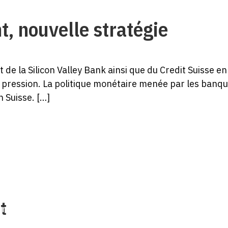
, nouvelle stratégie
 de la Silicon Valley Bank ainsi que du Credit Suisse 
ression. La politique monétaire menée par les banqu
 Suisse. […]
ui sommes-nous?
Mentions legales
t
ontact
Protection des