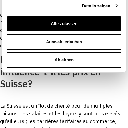
Details zeigen
légitimes, notamment en empêchant les
collaboratrices et collaborateurs sur le départ de
rejoindre immédiatement un concurrent direct et
Alle zulassen
d’exploiter des informations sensibles, des secrets
commerciaux ou des relations étroites avec la
Auswahl erlauben
clientèle. En vertu du Code suisse des […]
Dans quelle mesure l’État
Ablehnen
influence-t-il les prix en
Suisse?
La Suisse est un îlot de cherté pour de multiples
raisons. Les salaires et les loyers y sont plus élevés
qu’ailleurs ; les barrières tarifaires au commerce,