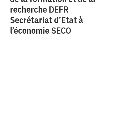
recherche DEFR
Secrétariat d’Etat à
l’économie SECO
Qui sommes-nous?
Mentions legales
Contact
Protection des
données/Conditions
d’utilisation