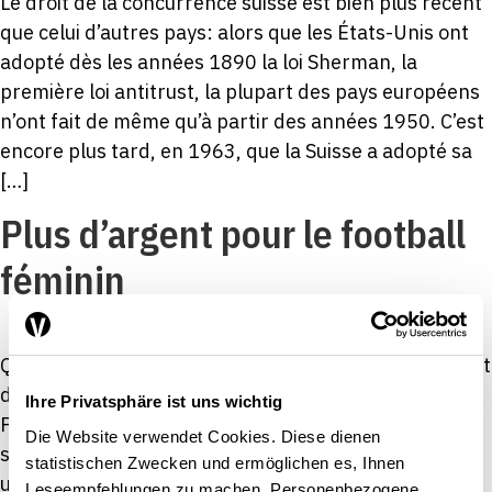
Le droit de la concurrence suisse est bien plus récent
que celui d’autres pays: alors que les États-Unis ont
adopté dès les années 1890 la loi Sherman, la
première loi antitrust, la plupart des pays européens
n’ont fait de même qu’à partir des années 1950. C’est
encore plus tard, en 1963, que la Suisse a adopté sa
[…]
Plus d’argent pour le football
féminin
Quand on parle du football féminin, on établit souvent
des comparaisons avec son pendant masculin.
Ihre Privatsphäre ist uns wichtig
Pourtant, on ne peut pas mettre les deux disciplines
Die Website verwendet Cookies. Diese dienen
sur le même plan. Il est clair qu’il existe entre elles
statistischen Zwecken und ermöglichen es, Ihnen
une énorme différence, mais qui s’observe aussi au
Leseempfehlungen zu machen. Personenbezogene