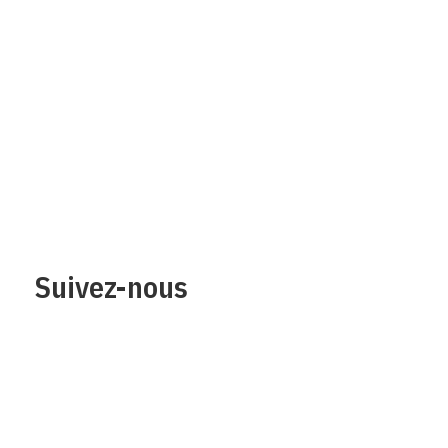
Qui sommes-nous?
Mentions legales
Contact
Protection des
données/Conditions
d’utilisation
Suivez-nous