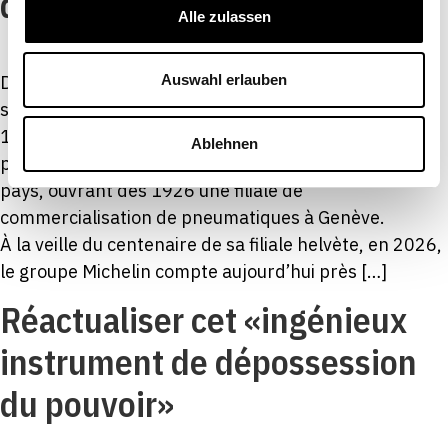
d’innovation en Suisse
Alle zulassen
Depuis le lancement de la première édition suisse de
Auswahl erlauben
son guide gastronomique appelé «Guide Rouge» en
1908, l’entreprise française Michelin a
Ablehnen
progressivement développé ses activités dans le
pays, ouvrant dès 1926 une filiale de
commercialisation de pneumatiques à Genève.
À la veille du centenaire de sa filiale helvète, en 2026,
le groupe Michelin compte aujourd’hui près […]
Réactualiser cet «ingénieux
instrument de dépossession
du pouvoir»