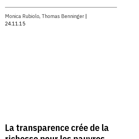
Monica Rubiolo
,
Thomas Benninger
|
24.11.15
La transparence crée de la
richesse pour les pauvres