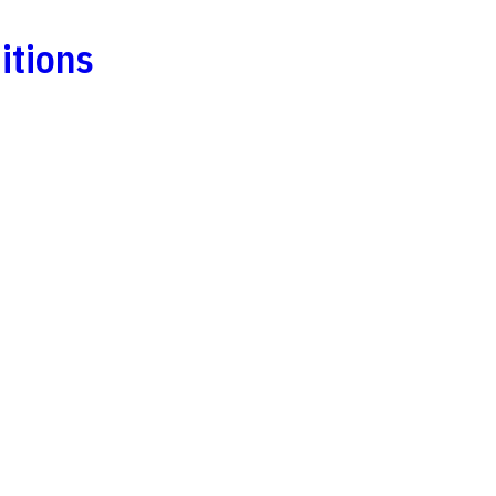
s
itions