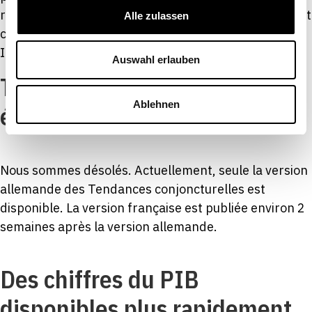
relève d’un exercice complexe. Le présent article y est
Alle zulassen
consacré.
Il existe […]
Auswahl erlauben
Tendances conjoncturelles,
Ablehnen
été 2023
Nous sommes désolés. Actuellement, seule la version
allemande des Tendances conjoncturelles est
disponible. La version française est publiée environ 2
semaines après la version allemande.
Des chiffres du PIB
disponibles plus rapidement