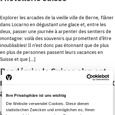
Explorer les arcades de la vieille ville de Berne, flâner
dans Locarno en dégustant une glace et, entre les
deux, passer une journée à arpenter des sentiers de
montagne: voilà des souvenirs qui promettent d’être
inoubliables! Il n’est donc pas étonnant que de plus
en plus de personnes passent leurs vacances en
Suisse et que […]
Pandémie: la Suisse s’en est
mieux sortie que de nombreux
autres pays
Ihre Privatsphäre ist uns wichtig
Die Website verwendet Cookies. Diese dienen
statistischen Zwecken und ermöglichen es, Ihnen
La pandémie de Covid-19 a plongé l’économie