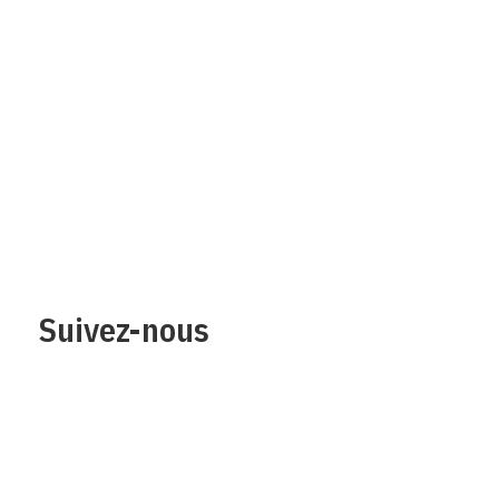
Qui sommes-nous?
Mentions legales
Contact
Protection des
données/Conditions
d’utilisation
Suivez-nous