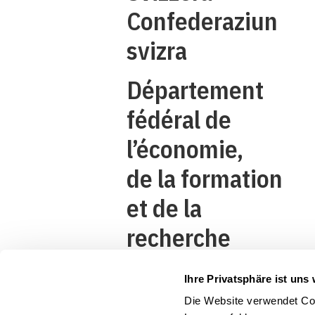
Confederaziun
svizra
Département
fédéral de
l’économie,
de la formation
et de la
recherche
DEFR
Ihre Privatsphäre ist uns 
Secrétariat
Die Website verwendet Coo