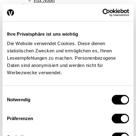
Prix Nobel
Opinions
Entretien
Prise de position
Éclairage
Un certain regard
Séries
Ihre Privatsphäre ist uns wichtig
Regard sur le monde
Die Website verwendet Cookies. Diese dienen
Tendances conjoncturelles
L’économie en bref
statistischen Zwecken und ermöglichen es, Ihnen
Next Generation
Leseempfehlungen zu machen. Personenbezogene
Infographies
Daten sind anonymisiert und werden nicht für
Services
Auteures et auteurs
Werbezwecke verwendet.
Éditions imprimées
Qui sommes-nous?
Contact
Protection des données/Conditions d’utilisation
Einwilligungsauswahl
Impressum
Notwendig
Prochain dossier
L’application
Abonnement
Präferenzen
DE
FR