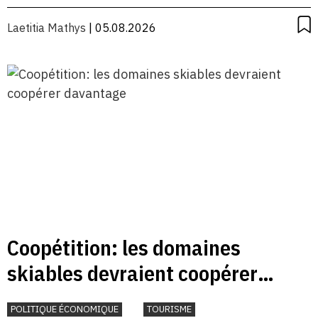
Laetitia Mathys
| 05.08.2026
Coopétition: les domaines
skiables devraient coopérer
davantage
POLITIQUE ÉCONOMIQUE
TOURISME