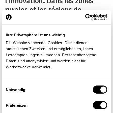
l’innovation. Dans les zones
rurales et les régions de
montagne, ils lancent des
manifestations et des
plateformes thématiques afin
Ihre Privatsphäre ist uns wichtig
Die Website verwendet Cookies. Diese dienen
d’encourager l’innovation et le
statistischen Zwecken und ermöglichen es, Ihnen
transfert de connaissances
Leseempfehlungen zu machen. Personenbezogene
Daten sind anonymisiert und werden nicht für
entre les acteurs. Citons
Werbezwecke verwendet.
notamment le
Boldbrain –
Startup Challenge au Tessin
, un
Einwilligungsauswahl
programme d’accélération pour
Notwendig
les jeunes pousses qui
Präferenzen
démarrent et les esprits